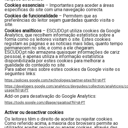
Cookies essenciais
– Importantes para aceder a áreas
específicas do site com uma navegação correcta.
Cookies de funcionalidade
– Permitem que as
preferências do leitor sejam guardadas quando visita o
site.
Cookies analíticos
– ESCUDO.pt utiliza cookies da Google
Analytics, que recolhem informação estatística sobre a
forma como os leitores visitam o site. Estes cookies
registam as páginas e as notícias mais lidas, quanto tempo
permanecem no site, e como a ele chegaram.
ESCUDO.pt não armazena quaisquer informações de cariz
pessoal, e apenas utiliza a informação estatística
disponibilizada por estes cookies para melhorar a
qualidade do conteúdo no site.
Para saber mais sobre estes cookies da Google visite os
seguintes links:
https://policies.google.com/technologies/partner-sites?hl=pt-PT
https://developers.google.com/analytics/devguides/collection/analyticsjs/co
usage?hl=pt-PT
Add-on para desativação do Google Analytics:
https://tools.google.com/dlpage/gaoptout?hl=pt-PT
Activar ou desactivar cookies
Os leitores têm o direito de aceitar ou rejeitar cookies.
Como referido acima, a maioria dos browsers permite ao
utilizador aceitar, recusar ou apagar cookies, através das