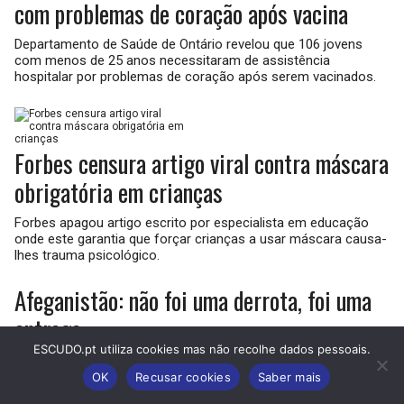
com problemas de coração após vacina
Departamento de Saúde de Ontário revelou que 106 jovens
com menos de 25 anos necessitaram de assistência
hospitalar por problemas de coração após serem vacinados.
Forbes censura artigo viral contra máscara
obrigatória em crianças
Forbes apagou artigo escrito por especialista em educação
onde este garantia que forçar crianças a usar máscara causa-
lhes trauma psicológico.
Afeganistão: não foi uma derrota, foi uma
entrega
ESCUDO.pt utiliza cookies mas não recolhe dados pessoais.
“Por que motivo Biden faz algo que beneficia os interesses
chineses em primeiro lugar? Seria uma boa altura para os
OK
Recusar cookies
Saber mais
Portugueses começarem a questionar a real dimensão do