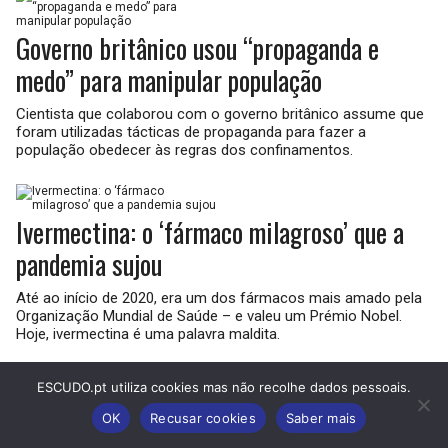
Governo britânico usou “propaganda e
medo” para manipular população
Cientista que colaborou com o governo britânico assume que
foram utilizadas tácticas de propaganda para fazer a
população obedecer às regras dos confinamentos.
Ivermectina: o ‘fármaco milagroso’ que a
pandemia sujou
Até ao início de 2020, era um dos fármacos mais amado pela
Organização Mundial de Saúde – e valeu um Prémio Nobel.
Hoje, ivermectina é uma palavra maldita.
Os não vacinados são uma minoria
ESCUDO.pt utiliza cookies mas não recolhe dados pessoais.
perseguida
OK
Recusar cookies
Saber mais