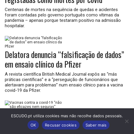
Centenas de mortes na sequência de quedas e acidentes
foram contadas pelo governo português como vítimas da
pandemia – apenas porque testaram positivo na admissão
hospitalar.
Delatora denuncia “falsificação de dados”
em ensaio clínico da Pfizer
A revista científica British Medical Journal expôs as “más
práticas científicas” e a “perseguição de funcionários que
alertavam para problemas” num ensaio clínico para a vacina
covid-19 da Pfizer.
Vacinas contra a covid-19 “não são
ESCUDO.pt utiliza cookies mas não recolhe dados pessoais.
eficazes nem seguras”
OK
Recusar cookies
Saber mais