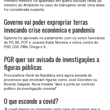
Primeiro-ministro foi apanhado em quatro escutas feitas ao
ministro do Ambiente no caso do hidrogénio verde. Uma delas
foi considerada suspeita.
Governo vai poder expropriar terras
invocando crise económica e pandemia
Diploma foi aprovado no parlamento com os votos favoráveis
do PS, BE, PCP e Joacine Katar Moreira; e votos contra do
PSD, CDS, PAN, Chega e IL.
PGR quer ser avisada de investigações a
figuras públicas
Procuradora-Geral da República será agora avisada de
processos que envolvam figuras como José Sócrates ou
Ricardo Salgado. Nova medida “abre a porta ao controlo
político da investigação criminal”.
O que esconde a covid?
“A covid chegou no momento certo para um governo que a