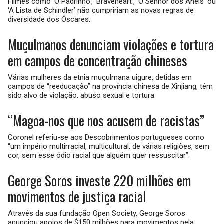
Filmes como ‘O Padrinho’, ‘Braveheart’, ‘O Senhor dos Anéis’ ou
‘A Lista de Schindler’ não cumpririam as novas regras de
diversidade dos Óscares.
Muçulmanos denunciam violações e tortura
em campos de concentração chineses
Várias mulheres da etnia muçulmana uigure, detidas em
campos de “reeducação” na província chinesa de Xinjiang, têm
sido alvo de violação, abuso sexual e tortura.
“Magoa-nos que nos acusem de racistas”
Coronel referiu-se aos Descobrimentos portugueses como
“um império multirracial, multicultural, de várias religiões, sem
cor, sem esse ódio racial que alguém quer ressuscitar”.
George Soros investe 220 milhões em
movimentos de justiça racial
Através da sua fundação Open Society, George Soros
anunciou apoios de $150 milhões para movimentos pela