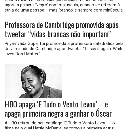
agora a palavra ‘Negro’ com maiúscula, quando se referem à
etnia de uma pessoa – mas ‘branco’ é sempre com minúscula.
Professora de Cambridge promovida após
tweetar “vidas brancas não importam”
Priyamvada Gopal foi promovida a professora catedrática pela
Universidade de Cambridge após tweetar “I’ll say it again. White
Lives Don’t Matter.”
HBO apaga ‘E Tudo o Vento Levou’ – e
apaga primeira negra a ganhar o Óscar
A HBO retirou do seu catálogo ‘E Tudo o Vento Levou’ – o
filme pelo qual Hattie McDaniel se tornou a primeira actriz