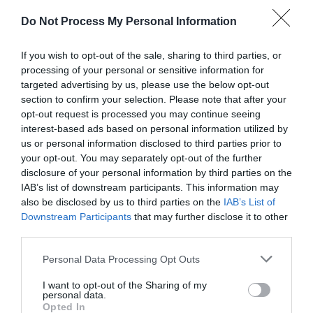
medicamento”.
Do Not Process My Personal Information
“As designadas falhas e ruturas de facto não são de
If you wish to opt-out of the sale, sharing to third parties, or
todo em todo um exclusivo nacional. Nós já o
processing of your personal or sensitive information for
sabíamos e este Conselho veio demonstrar um total
targeted advertising by us, please use the below opt-out
alinhamento da preocupação dos vários países (…),
section to confirm your selection. Please note that after your
que, de uma forma muito expressiva e muito assertiva,
opt-out request is processed you may continue seeing
quiseram pronunciar-se no sentido de termos uma
interest-based ads based on personal information utilized by
us or personal information disclosed to third parties prior to
estratégia global para o acesso ao medicamento”,
your opt-out. You may separately opt-out of the further
afirmou.
disclosure of your personal information by third parties on the
IAB’s list of downstream participants. This information may
A ministra observou que o problema das falhas no
also be disclosed by us to third parties on the
IAB’s List of
acesso a medicamento, “que muitas vezes em Portugal
Downstream Participants
that may further disclose it to other
tem sido associado a questões estritamente do
third parties.
sistema de saúde português, às vezes até
incorretamente a questões de falência do Serviço
Personal Data Processing Opt Outs
Nacional de Saúde” (SNS), têm de facto “raízes muito
I want to opt-out of the Sharing of my
mais profundas e muito mais complexas, e que exigem
personal data.
Opted In
portanto estratégias globais”.