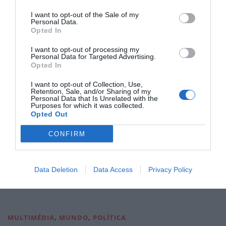
I want to opt-out of the Sale of my
A ministra escusou-se a pronunciar-se, em sede do
Personal Data.
Opted In
Conselho da UE, “sobre assuntos nacionais”, como as
discussões em curso com o Ministério das Finanças
I want to opt-out of processing my
sobre o plano nacional de vacinação.
Personal Data for Targeted Advertising.
Opted In
I want to opt-out of Collection, Use,
Retention, Sale, and/or Sharing of my
Personal Data that Is Unrelated with the
Purposes for which it was collected.
Opted Out
CONFIRM
RECOMENDADO
Data Deletion
Data Access
Privacy Policy
MULTIMÉDIA
,
MUNDO
,
POLÍTICA