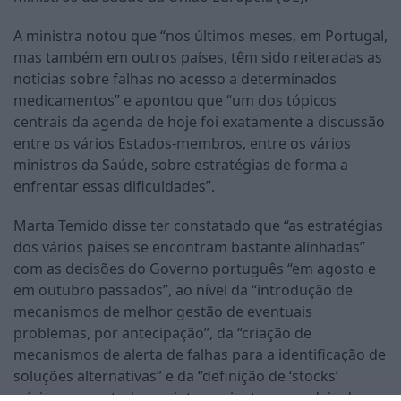
A ministra notou que “nos últimos meses, em Portugal,
mas também em outros países, têm sido reiteradas as
notícias sobre falhas no acesso a determinados
medicamentos” e apontou que “um dos tópicos
centrais da agenda de hoje foi exatamente a discussão
entre os vários Estados-membros, entre os vários
ministros da Saúde, sobre estratégias de forma a
enfrentar essas dificuldades”.
Marta Temido disse ter constatado que “as estratégias
dos vários países se encontram bastante alinhadas”
com as decisões do Governo português “em agosto e
em outubro passados”, ao nível da “introdução de
mecanismos de melhor gestão de eventuais
problemas, por antecipação”, da “criação de
mecanismos de alerta de falhas para a identificação de
soluções alternativas” e da “definição de ‘stocks’
mínimos para todos os intervenientes na cadeia do