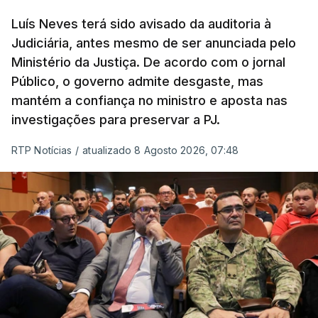
“Com esta acção de Seguro, sendo atingido o
prazo de 60 dias, os imigrantes terão que ser
Luís Neves terá sido avisado da auditoria à
Judiciária, antes mesmo de ser anunciada pelo
libertados,
ainda que os seus pedidos de asilo
Ministério da Justiça. De acordo com o jornal
tenham sido rejeitados pelas autoridades
Público, o governo admite desgaste, mas
competentes”, referem.
mantém a confiança no ministro e aposta nas
investigações para preservar a PJ.
“Isto é de uma enorme irresponsabilidade
e
muito injusto para aqueles cidadãos estrangeiros
RTP Notícias
/
atualizado 8 Agosto 2026, 07:48
que cumpriram efetivamente todos os passos para
poderem entrar e residir legalmente em Portugal”,
acrescenta, concluindo que
“são exactamente
este tipo de actos políticos irresponsáveis que
produzem o designado efeito de chamada, ou
por outras palavras, são estes buracos na lei
que são usados pelas redes de tráfico de seres
humanos para trazer pessoas para a Europa”
.