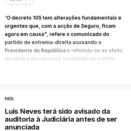
“
O decreto 105 tem alterações fundamentais e
urgentes que, com a acção de Seguro, ficam
agora em causa", refere o comunicado do
partido de extrema-direita acusando o
Presidente da República
e referindo-se ao efeito
devolutivo dos recursos (mantendo-se o efeito
suspensivo) e o aumento do prazo para detenção
VER MAIS
em centro de acolhimento temporário.
Chega refere ainda que Seguro tem reservas
PAÍS
quanto à possibilidade de expulsar do país
cidadãos adultos em situação ilegal, se
Luís Neves terá sido avisado da
tiverem filhos menores.
auditoria à Judiciária antes de ser
anunciada