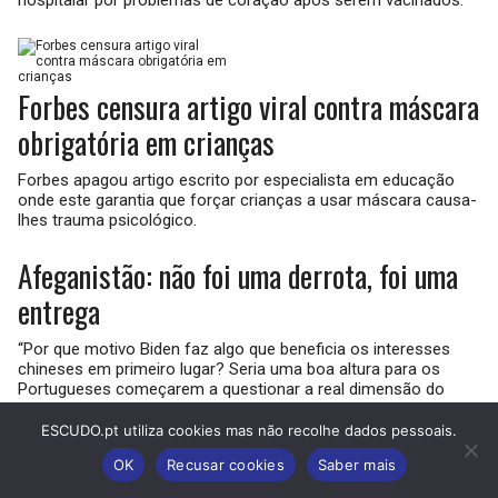
hospitalar por problemas de coração após serem vacinados.
Forbes censura artigo viral contra máscara
obrigatória em crianças
Forbes apagou artigo escrito por especialista em educação
onde este garantia que forçar crianças a usar máscara causa-
lhes trauma psicológico.
Afeganistão: não foi uma derrota, foi uma
entrega
“Por que motivo Biden faz algo que beneficia os interesses
chineses em primeiro lugar? Seria uma boa altura para os
Portugueses começarem a questionar a real dimensão do
controlo chinês por cá.”
ESCUDO.pt utiliza cookies mas não recolhe dados pessoais.
“Criminoso comprovado” no Tribunal de
OK
Recusar cookies
Saber mais