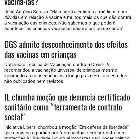
vaciná-las?
José António Saraiva: “Há muitos cientistas e médicos com
dúvidas em relação à vacina e muitos mais os que são contra
a vacinação das crianças. Não sabemos o que poderá
acontecer às crianças vacinadas daqui a um ou dez anos”.
DGS admite desconhecimento dos efeitos
das vacinas em crianças
Comissão Técnica de Vacinação contra a Covid-19
recomendou a vacinação universal de crianças mesmo
ignorando as consequências a longo prazo – e usa estudos
não publicados nem revistos.
IL chumba moção que denuncia certificado
sanitário como “ferramenta de controlo
social”
Iniciativa Liberal chumbou a moção “Em defesa da liberdade”
que condena o partido por “compactuar sem protesto com
limitações à Liberdade Individual impostas pelo poder político